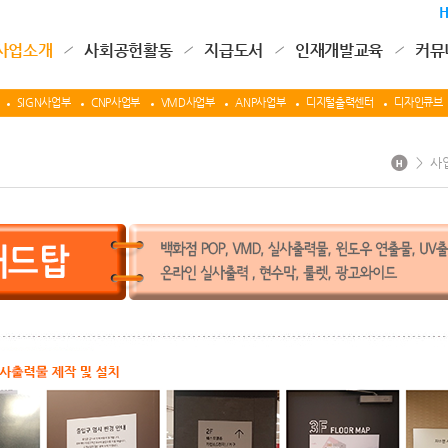
사업소개
사회공헌활동
지급도서
인재개발교육
커뮤
SIGN사업부
CNP사업부
VMD사업부
ANP사업부
디지털출력센터
디자인큐브
>
사