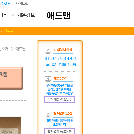
HOME
│ 사이트맵
니티
채용정보
애드탑
업소개
>
애드탑
고객상담전화
TEL. 02-3408-4203
Fax. 02-3408-4299
채용정보
수시채용 지원신청
협력업체모집
협력업체 등록신청