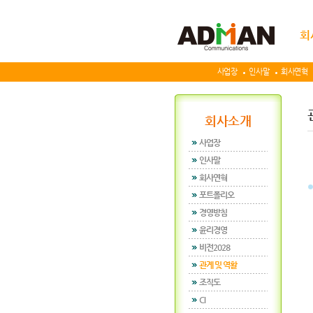
회
사업장
인사말
회사연혁
회사소개
사업장
인사말
회사연혁
포트폴리오
경영방침
윤리경영
비전2028
관계 및 역활
조직도
CI